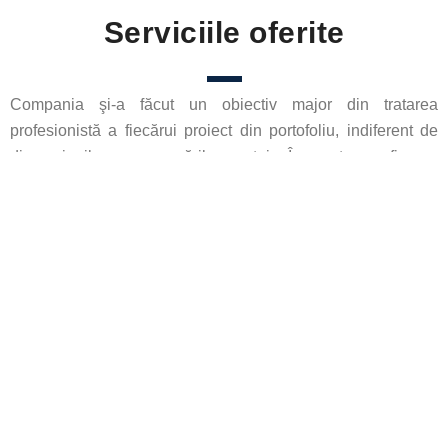
Serviciile oferite
Compania şi-a făcut un obiectiv major din tratarea
profesionistă a fiecărui proiect din portofoliu, indiferent de
dimensiunile sau provocările acestuia. În acest sens, fiecare
membru al echipei îşi organizează activitatea cu
multă pasiune şi energie profesională mizând pe
comunicare şi soluţii aplicate nevoilor punctuale ale fiecărui
client în parte.
Contactează-ne
financiare ale firmei tale.
cu legislația fiscală și optimizarea proceselor
analizelor financiare, asigurând conformitatea