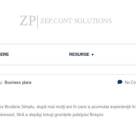
IERE
RESURSE
ry:
Business plans
No C
ov Brutăria Simplu, după mai mulţi ani în care a acumulat experienţă în
essul, fără a depăşi totuşi graniţele jude­ţului Braşov.