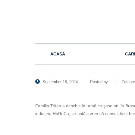
ACASĂ
CAR
September 18, 2024
Posted by:
Catego
Familia Trifan a deschis în urmă cu şase ani în Braş
industria HoReCa, iar astăzi vrea să consolideze busin