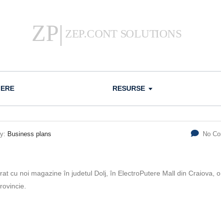
IERE
RESURSE
ry:
Business plans
No C
rat cu noi magazine în judetul Dolj, în ElectroPutere Mall din Craiova, o
rovincie.