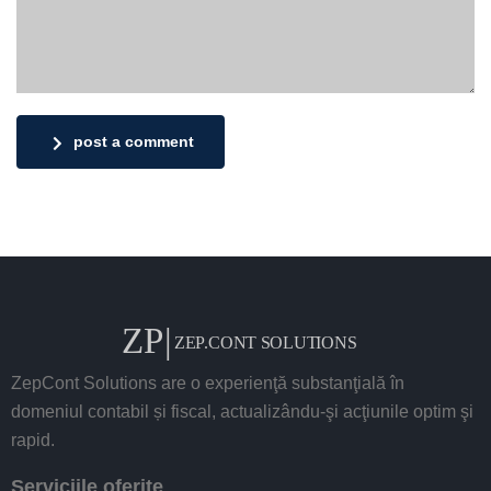
post a comment
ZepCont Solutions are o experienţă substanţială în
domeniul contabil și fiscal, actualizându-şi acţiunile optim şi
rapid.
Serviciile oferite