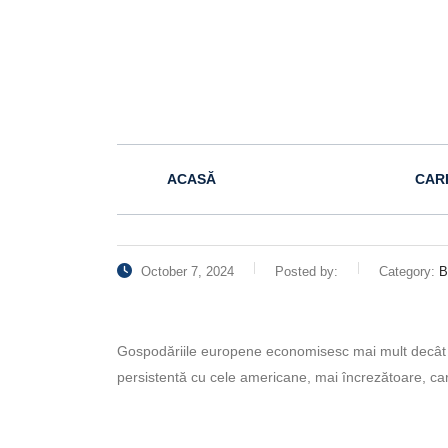
ACASĂ
CAR
October 7, 2024
Posted by:
Category:
B
Gospodăriile europene econo­misesc mai mult decât în
persisten­tă cu cele americane, mai încreză­toa­re, c