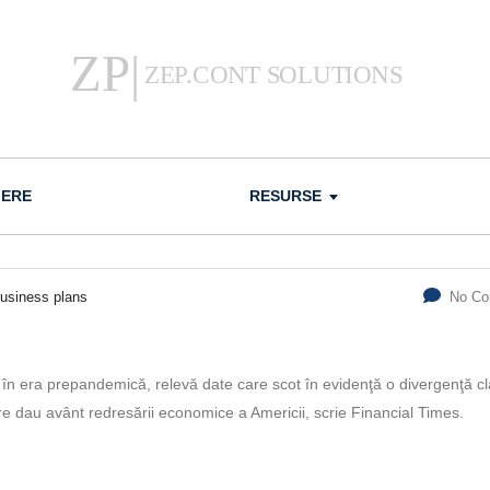
IERE
RESURSE
usiness plans
No C
 era prepan­demică, relevă date care scot în evi­denţă o divergenţă cl
are dau avânt redresării econo­mice a Americii, scrie Financial Times.