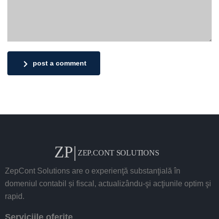
post a comment
ZepCont Solutions are o experienţă substanţială în
domeniul contabil și fiscal, actualizându-şi acţiunile optim şi
rapid.
Serviciile oferite