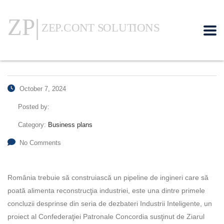
October 7, 2024
Posted by:
Category:
Business plans
No Comments
România trebuie să con­struiască un pipeline de ingineri care să
poa­tă alimenta recon­strucţia industriei, este una din­tre primele
concluzii desprinse din se­ria de dezbateri Industrii Inteli­gen­te, un
proiect al Confederaţiei Pa­tronale Concordia susţinut de Ziarul