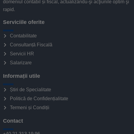
domeniul contabil și fiscal, actualizându-şi acţiunile optim şi
rapid.
Serviciile oferite
Contabilitate
Consultanță Fiscală
Servicii HR
Salarizare
Informații utile
Știri de Specialitate
Politică de Confidențialitate
Termeni și Condiții
Contact
+40 21 313 19 96