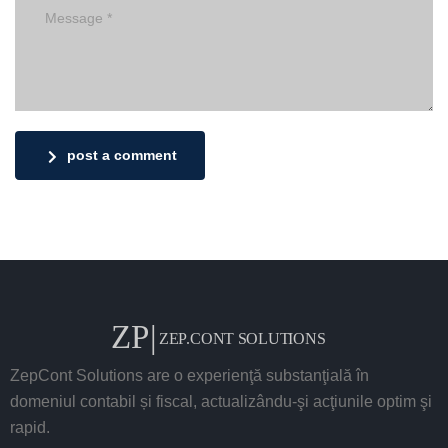
post a comment
ZepCont Solutions are o experienţă substanţială în
domeniul contabil și fiscal, actualizându-şi acţiunile optim şi
rapid.