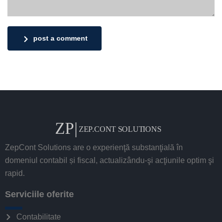
post a comment
ZepCont Solutions are o experienţă substanţială în
domeniul contabil și fiscal, actualizându-şi acţiunile optim şi
rapid.
Serviciile oferite
Contabilitate