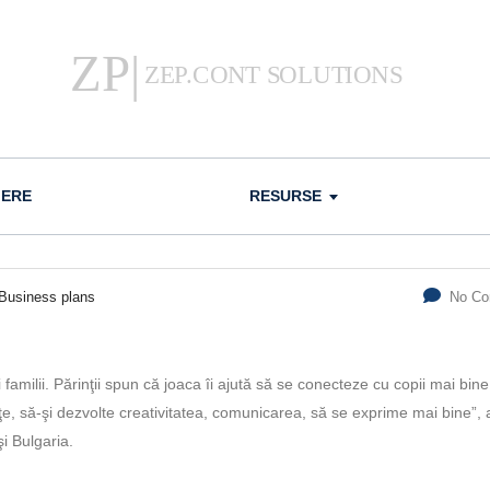
IERE
RESURSE
Business plans
No C
amilii. Părinţii spun că joaca îi ajută să se conecteze cu copii mai bine
ţe, să-şi dezvolte creativitatea, comunicarea, să se exprime mai bine”,
i Bulgaria.