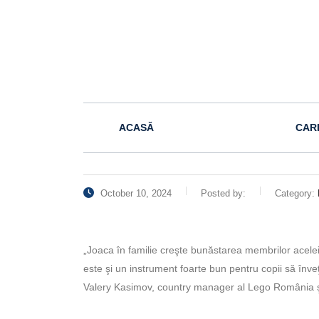
ACASĂ
CAR
October 10, 2024
Posted by:
Category:
„Joaca în familie creşte bunăstarea membrilor acelei f
este şi un instrument foarte bun pentru copii să înve
Valery Kasimov, country manager al Lego România ş