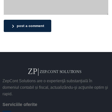
post a comment
ZepCont Solutions are o experienţă substanţială în
domeniul contabil și fiscal, actualizându-şi acţiunile optim şi
rapid.
Serviciile oferite