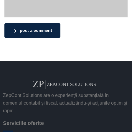
post a comment
ZepCont Solutions are o experienţă substanţială în
domeniul contabil și fiscal, actualizându-şi acţiunile optim şi
rapid.
Serviciile oferite