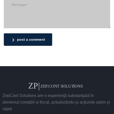
post a comment
ZepCont Solutions are o experienţă substanţială în
domeniul contabil și fiscal, actualizându-şi acţiunile optim şi
rapid.