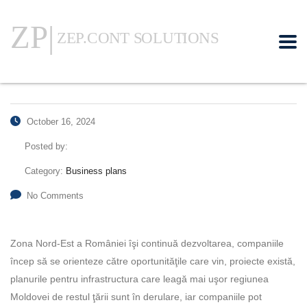
October 16, 2024
Posted by:
Category:
Business plans
No Comments
Zona Nord-Est a României îşi continuă dez­voltarea, com­pa­niile
încep să se orien­teze către oportuni­tăţile care vin, proiecte există,
planurile pentru infrastructura care leagă mai uşor regiunea
Moldovei de restul ţării sunt în derulare, iar companiile pot