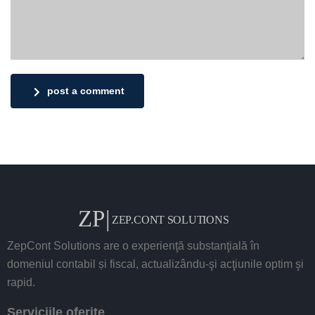
post a comment
ZepCont Solutions are o experienţă substanţială în
domeniul contabil și fiscal, actualizându-şi acţiunile optim şi
rapid.
Serviciile oferite