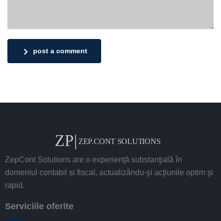
post a comment
ZepCont Solutions are o experienţă substanţială în
domeniul contabil și fiscal, actualizându-şi acţiunile optim şi
rapid.
Serviciile oferite