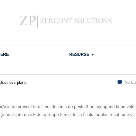
IERE
RESURSE
Business plans
No C
ările au crescut în ultimul deceniu de peste 3 ori, ajungând la un volu
e analizate de ZF de aproape 2 mld. lei la finalul anului trecut, po­trivit