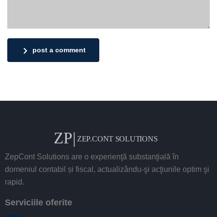
post a comment
ZepCont Solutions are o experienţă substanţială în
domeniul contabil și fiscal, actualizându-şi acţiunile optim şi
rapid.
Serviciile oferite